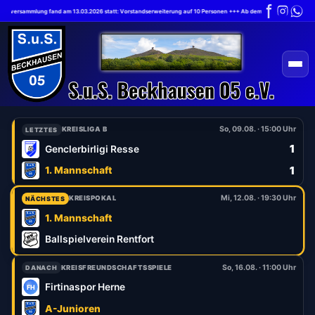
erversammlung fand am 13.03.2026 statt: Vorstandserweiterung auf 10 Personen +++ Ab dem 1.7.2026 gilt die neu
So, 09.08. · 15:00 Uhr
KREISLIGA B
LETZTES
1
Genclerbirligi Resse
1
1. Mannschaft
Mi, 12.08. · 19:30 Uhr
KREISPOKAL
NÄCHSTES
1. Mannschaft
Ballspielverein Rentfort
So, 16.08. · 11:00 Uhr
KREISFREUNDSCHAFTSSPIELE
DANACH
Firtinaspor Herne
A-Junioren