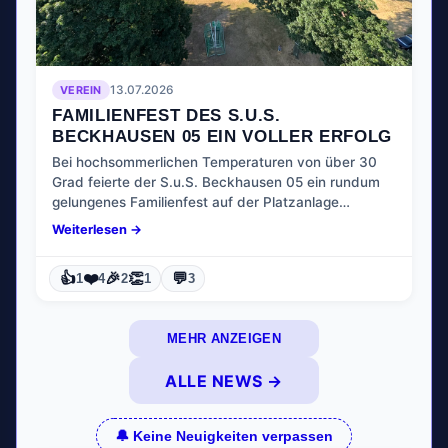
VEREIN
13.07.2026
FAMILIENFEST DES S.U.S.
BECKHAUSEN 05 EIN VOLLER ERFOLG
Bei hochsommerlichen Temperaturen von über 30
Grad feierte der S.u.S. Beckhausen 05 ein rundum
gelungenes Familienfest auf der Platzanlage…
Weiterlesen →
👍
❤️
🎉
👏
💬
1
4
2
1
3
MEHR ANZEIGEN
ALLE NEWS →
🔔 Keine Neuigkeiten verpassen