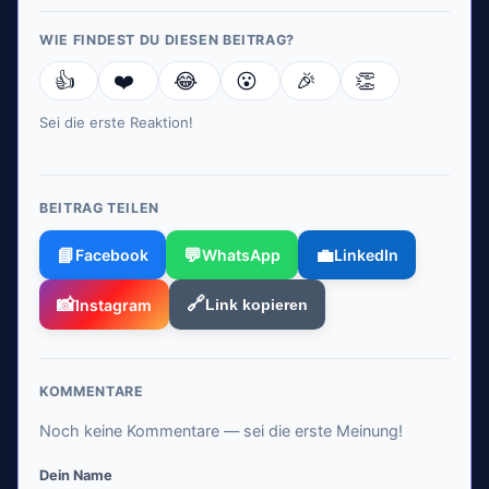
WIE FINDEST DU DIESEN BEITRAG?
👍
❤️
😂
😮
🎉
👏
Sei die erste Reaktion!
BEITRAG TEILEN
📘
💬
💼
Facebook
WhatsApp
LinkedIn
📸
🔗
Instagram
Link kopieren
KOMMENTARE
Noch keine Kommentare — sei die erste Meinung!
Dein Name