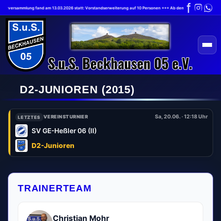
ederversammlung fand am 13.03.2026 statt: Vorstandserweiterung auf 10 Personen +++ Ab dem 1.7.2026 gilt die ne
D2-JUNIOREN
(2015)
Sa, 20.06. · 12:18 Uhr
VEREINSTURNIER
LETZTES
SV GE-Heßler 06 (II)
D2-Junioren
TRAINERTEAM
Christian Mohr