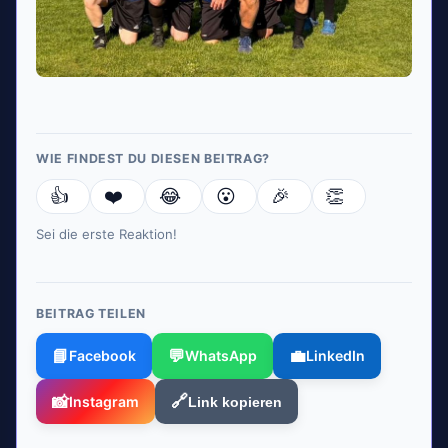
WIE FINDEST DU DIESEN BEITRAG?
👍
❤️
😂
😮
🎉
👏
Sei die erste Reaktion!
BEITRAG TEILEN
📘
💬
💼
Facebook
WhatsApp
LinkedIn
📸
🔗
Instagram
Link kopieren