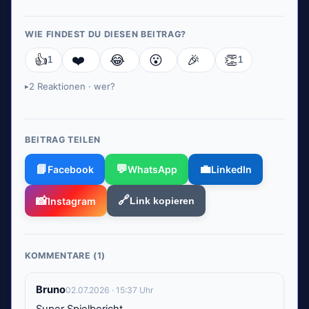
WIE FINDEST DU DIESEN BEITRAG?
👍
❤️
😂
😮
🎉
👏
1
1
2 Reaktionen · wer?
▸
BEITRAG TEILEN
📘
💬
💼
Facebook
WhatsApp
LinkedIn
📸
🔗
Instagram
Link kopieren
KOMMENTARE (1)
Bruno
02.07.2026 · 15:37 Uhr