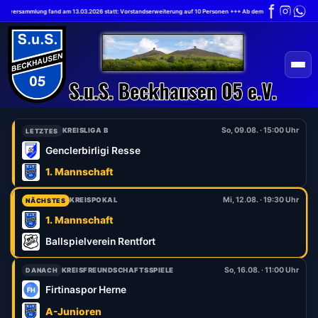
erversammlung fand am 13.03.2026 statt: Vorstandserweiterung auf 10 Personen +++ Ab dem 1.7.2026 gilt die neu
So, 09.08. · 15:00 Uhr
KREISLIGA B
LETZTES
Genclerbirligi Resse
1. Mannschaft
Mi, 12.08. · 19:30 Uhr
KREISPOKAL
NÄCHSTES
1. Mannschaft
Ballspielverein Rentfort
So, 16.08. · 11:00 Uhr
KREISFREUNDSCHAFTSSPIELE
DANACH
Firtinaspor Herne
A-Junioren