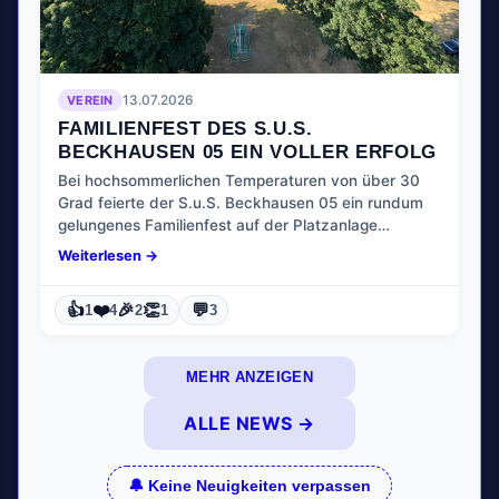
VEREIN
13.07.2026
FAMILIENFEST DES S.U.S.
BECKHAUSEN 05 EIN VOLLER ERFOLG
Bei hochsommerlichen Temperaturen von über 30
Grad feierte der S.u.S. Beckhausen 05 ein rundum
gelungenes Familienfest auf der Platzanlage…
Weiterlesen →
👍
❤️
🎉
👏
💬
1
4
2
1
3
MEHR ANZEIGEN
ALLE NEWS →
🔔 Keine Neuigkeiten verpassen