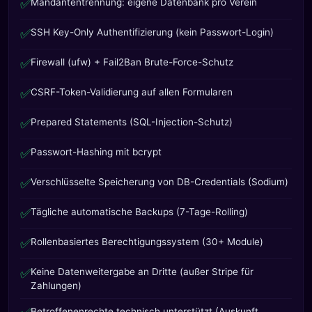
✅
Mandantentrennung: eigene Datenbank pro Verein
✅
SSH Key-Only Authentifizierung (kein Passwort-Login)
✅
Firewall (ufw) + Fail2Ban Brute-Force-Schutz
✅
CSRF-Token-Validierung auf allen Formularen
✅
Prepared Statements (SQL-Injection-Schutz)
✅
Passwort-Hashing mit bcrypt
✅
Verschlüsselte Speicherung von DB-Credentials (Sodium)
✅
Tägliche automatische Backups (7-Tage-Rolling)
✅
Rollenbasiertes Berechtigungssystem (30+ Module)
✅
Keine Datenweitergabe an Dritte (außer Stripe für
Zahlungen)
Betroffenenrechte technisch unterstützt (Auskunft,